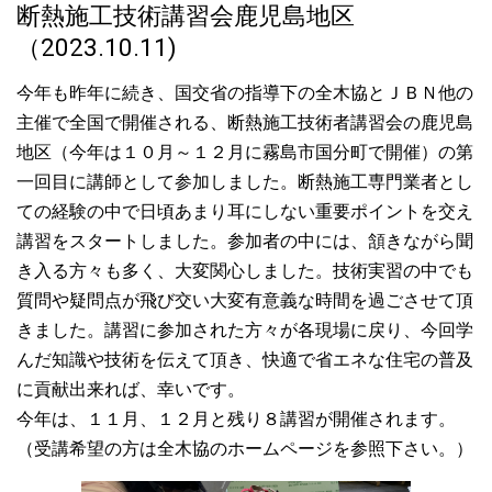
断熱施工技術講習会鹿児島地区
（2023.10.11)
今年も昨年に続き、国交省の指導下の全木協とＪＢＮ他の
主催で全国で開催される、断熱施工技術者講習会の鹿児島
地区（今年は１０月～１２月に霧島市国分町で開催）の第
一回目に講師として参加しました。断熱施工専門業者とし
ての経験の中で日頃あまり耳にしない重要ポイントを交え
講習をスタートしました。参加者の中には、頷きながら聞
き入る方々も多く、大変関心しました。技術実習の中でも
質問や疑問点が飛び交い大変有意義な時間を過ごさせて頂
きました。講習に参加された方々が各現場に戻り、今回学
んだ知識や技術を伝えて頂き、快適で省エネな住宅の普及
に貢献出来れば、幸いです。
今年は、１１月、１２月と残り８講習が開催されます。
（受講希望の方は全木協のホームページを参照下さい。）