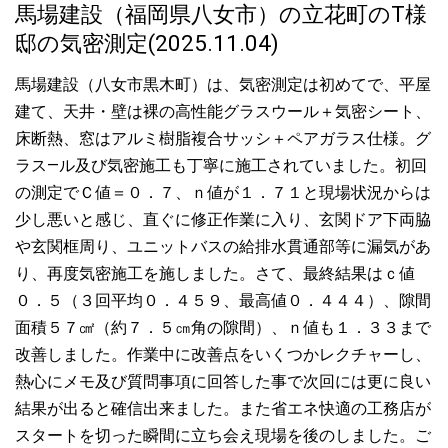
馬場建設（福岡県八女市）の立花町のT様
邸の気密測定(2025.11.04)
馬場建設（八女市黒木町）は、気密測定は初めてで、平屋
建て、天井・壁は裸の高性能グラスウール＋気密シート、
床断熱、窓はアルミ樹脂複合サッシ＋ペアガラス仕様。グ
ラス―ル及び気密施工も丁寧に施工されていました。初回
の測定でＣ値＝０．７、ｎ値が１．７１と現場状況からは
少し悪いと感じ、直ぐに修正作業に入り、玄関ドア下両脇
や玄関框周り、ユニットバスの給排水貫通部等に漏気があ
り、再度気密施工を施しました。さて、最終結果はｃ値
０．５（３回平均０．４５９、最高値０．４４４）、隙間
面積５７㎠（約７．５㎝角の隙間）、ｎ値も１．３３まで
改善しました。作業中に改善点をいくつかレクチャーし、
熱心にメモ及び質問事項に回答した事で次回には更に良い
結果が出ると確信出来ました。また省エネ快適の工務店が
スタートを切った瞬間に立ち会え現場を後のしました。ご