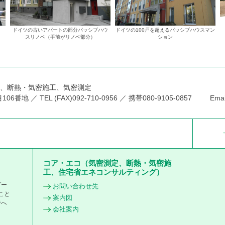
ドイツの古いアパートの部分パッシブハウ
ドイツの100戸を超えるパッシブハウスマン
スリノベ（手前がリノベ部分）
ション
ト、断熱・気密施工、気密測定
 ／ TEL (FAX)092-710-0956 ／ 携帯080-9105-0857 Email: 
コア・エコ（気密測定、断熱・気密施
工、住宅省エネコンサルティング）
ダー
お問い合わせ先
こと
案内図
ジへ
会社案内