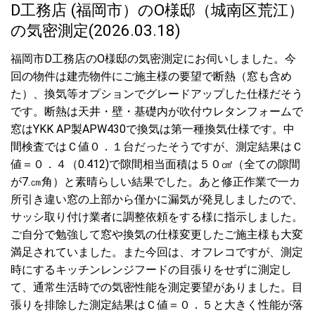
D工務店 (福岡市）のO様邸（城南区荒江）
の気密測定(2026.03.18)
福岡市D工務店のO様邸の気密測定にお伺いしました。今
回の物件は建売物件にご施主様の要望で断熱（窓も含め
た）、換気等オプションでグレードアップした仕様だそう
です。断熱は天井・壁・基礎内が吹付ウレタンフォームで
窓はYKK AP製APW430で換気は第一種換気仕様です。中
間検査ではＣ値０．１台だったそうですが、測定結果はＣ
値＝０．４（0.412)で隙間相当面積は５０㎠（全ての隙間
が7.㎝角）と素晴らしい結果でした。あと修正作業で一カ
所引き違い窓の上部から僅かに漏気が発見しましたので、
サッシ取り付け業者に調整依頼をする様に指示しました。
ご自分で勉強して窓や換気の仕様変更したご施主様も大変
満足されていました。また今回は、オフレコですが、測定
時にするキッチンレンジフードの目張りをせずに測定し
て、通常生活時での気密性能を測定要望がありました。目
張りを排除した測定結果はＣ値＝０．５と大きく性能が落