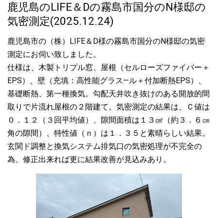
鹿児島のLIFE＆Dの霧島市国分のN様邸の
気密測定(2025.12.24)
鹿児島市の（株）LIFE＆D様の霧島市国分のN様邸の気密
測定にお伺い致しました。
仕様は、木製トリプル窓、屋根（セルローズファイバー＋
EPS）、壁（充填：高性能グラス―ル＋付加断熱EPS）、
基礎断熱、第一種換気。勾配天井吹き抜けのある開放的間
取りで片流れ屋根の２階建て。気密測定の結果は、Ｃ値は
０．１２（３回平均値）、隙間面積は１３㎠（約３．６㎝
角の隙間）、特性値（ｎ）は１．３５と素晴らしい結果。
玄関ド調整と換気システム排気口の気密処理が不完全の
為、修正出来れば更に結果改善が見込みあり。