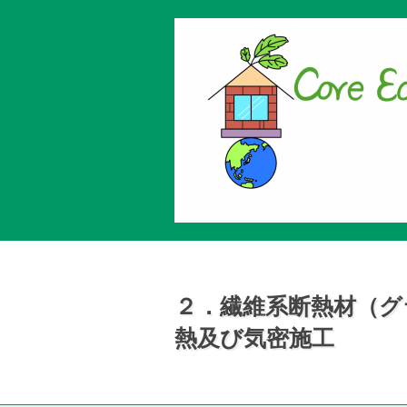
２．繊維系断熱材（グ
熱及び気密施工